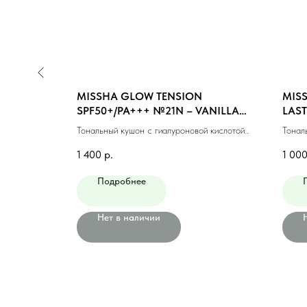
N MOIST
MISSHA GLOW TENSION
MIS
EDIUM
SPF50+/PA+++ №21N – VANILLA
LAST
(NEUTRAL) (15gr)
MEDI
яющий #23
Тональный кушон с гиалуроновой кислотой
Тонал
№21N (15гр)
макия
1 400
р.
1 00
Подробнее
Нет в наличии