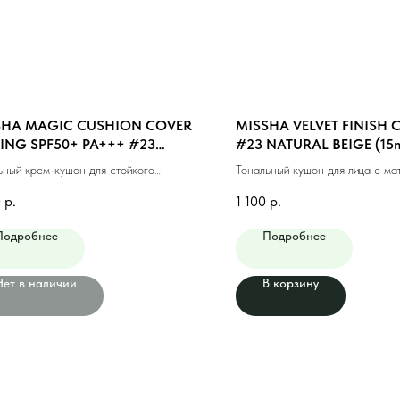
SHA MAGIC CUSHION COVER
MISSHA VELVET FINISH
ING SPF50+ PA+++ #23
#23 NATURAL BEIGE (15m
UM BEIGE (15ml)
ьный крем-кушон для стойкого
Тональный кушон для лица с ма
жа #23 натуральный беж (15мл)
финишем #23 натуральный беж 
0
р.
1 100
р.
Подробнее
Подробнее
Нет в наличии
В корзину