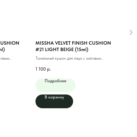
 CUSHION
MISSHA VELVET FINISH CUSHION
MIS
l)
#21 LIGHT BEIGE (15ml)
UP 
(15g
товым
Тональный кушон для лица с матовым
Тона
(15мл)
финишем #21 светлый бежевый
светл
1 100
р.
1 00
Подробнее
В корзину