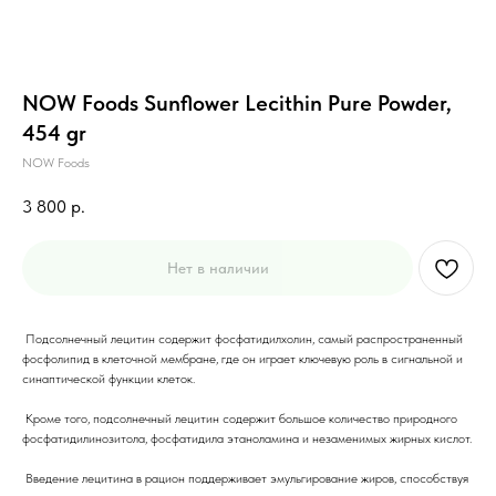
NOW Foods Sunflower Lecithin Pure Powder,
454 gr
NOW Foods
3 800
р.
Нет в наличии
Подсолнечный лецитин содержит фосфатидилхолин, самый распространенный
фосфолипид в клеточной мембране, где он играет ключевую роль в сигнальной и
синаптической функции клеток.
Кроме того, подсолнечный лецитин содержит большое количество природного
фосфатидилинозитола, фосфатидила этаноламина и незаменимых жирных кислот.
Введение лецитина в рацион поддерживает эмульгирование жиров, способствуя