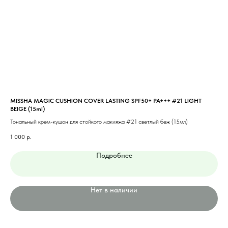
MISSHA MAGIC CUSHION COVER LASTING SPF50+ PA+++ #21 LIGHT
MIS
BEIGE (15ml)
Тон
Тональный крем-кушон для стойкого макияжа #21 светлый беж (15мл)
1 0
1 000
р.
Подробнее
Нет в наличии