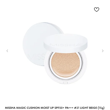
MISSHA MAGIC CUSHION MOIST UP SPF50+ PA+++ #21 LIGHT BEIGE (15g)
MIS