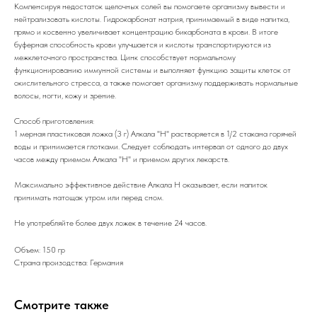
Компенсируя недостаток щелочных солей вы помогаете организму вывести и
нейтрализовать кислоты. Гидрокарбонат натрия, принимаемый в виде напитка,
прямо и косвенно увеличивает концентрацию бикарбоната в крови. В итоге
буферная способность крови улучшается и кислоты транспортируются из
межклеточного пространства. Цинк способствует нормальному
функционированию иммунной системы и выполняет функцию защиты клеток от
окислительного стресса, а также помогает организму поддерживать нормальные
волосы, ногти, кожу и зрение.
Способ приготовления:
1 мерная пластиковая ложка (3 г) Алкала "Н" растворяется в 1/2 стакана горячей
воды и принимается глотками. Следует соблюдать интервал от одного до двух
часов между приемом Алкала "Н" и приемом других лекарств.
Максимально эффективное действие Алкала Н оказывает, если напиток
принимать натощак утром или перед сном.
Не употребляйте более двух ложек в течение 24 часов.
Объем: 150 гр
Страна произодства: Германия
Смотрите также