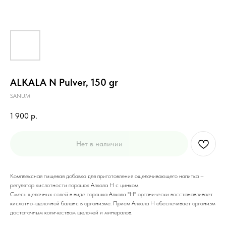
ALKALA N Pulver, 150 gr
SANUM
1 900
р.
Нет в наличии
Комплексная пищевая добавка для приготовления ощелачивающего напитка –
регулятор кислотности порошок Алкала Н с цинком.
Смесь щелочных солей в виде порошка Aлкала "Н" органически восстанавливает
кислотно-щелочной баланс в организме. Прием Алкала Н обеспечивает организм
достаточным количеством щелочей и минералов.