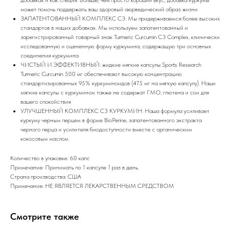
может помочь поддержать ваш здоровый аюрведический образ жизни
ЗАПАТЕНТОВАННЫЙ КОМПЛЕКС C3: Мы придерживаемся более высоких
стандартов в наших добавках. Мы используем запатентованный и
зарегистрированный товарный знак Turmeric Curcumin C3 Complex, клинически
исследованную и оцененную форму куркумина, содержащую три основных
соединения куркумина
ЧИСТЫЙ И ЭФФЕКТИВНЫЙ: жидкие мягкие капсулы Sports Research
Turmeric Curcumin 500 мг обеспечивают высокую концентрацию
стандартизированных 95% куркуминоидов (475 мг на мягкую капсулу). Наши
мягкие капсулы с куркумином также не содержат ГМО, глютена и сои для
вашего спокойствия
УЛУЧШЕННЫЙ КОМПЛЕКС C3 КУРКУМИН: Наша формула усиливает
куркуму черным перцем в форме BioPerine, запатентованного экстракта
черного перца и усилителя биодоступности вместе с органическим
кокосовым маслом.
Количество в упаковке: 60 капс
Примечание: Принимать по 1 капсуле 1 раз в день
Страна производства: США
Примечание: НЕ ЯВЛЯЕТСЯ ЛЕКАРСТВЕННЫМ СРЕДСТВОМ
Смотрите также