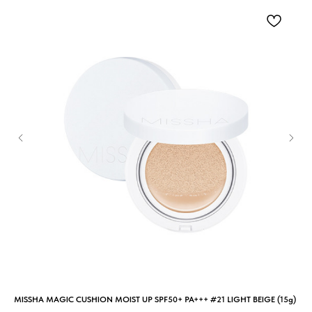
MISSHA MAGIC CUSHION MOIST UP SPF50+ PA+++ #21 LIGHT BEIGE (15g)
MIS