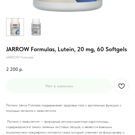
JARROW Formulas, Lutein, 20 mg, 60 Softgels
JARROW Formulas
2 200
р.
Нет в наличии
Лютеин Jarrow Formulas поддерживает здоровье глаз и зрительную функцию с
помощью лютеина и зеаксантина.
Лютеин и зеаксантин — природные антиоксидантные каротиноиды,
содержащиеся в темно-зеленых листовых овощах, и являются важными
компонентами макулярного пигмента глаза, который отвечает за фокусировку и