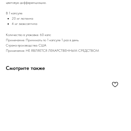
цветовую дифференциацию.
В 1 капсуле:
20 мг лютеина
4 мг зеаксантина
Количество в упаковке: 60 капс
Примечание: Принимать по 1 капсуле 1 раз в день
Страна производства: США
Примечание: НЕ ЯВЛЯЕТСЯ ЛЕКАРСТВЕННЫМ СРЕДСТВОМ
Смотрите также