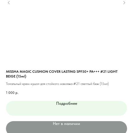
MISSHA MAGIC CUSHION COVER LASTING SPF50+ PA+++ #21 LIGHT
MIS
BEIGE (15ml)
Тон
Тональный крем-кушон для стойкого макияжа #21 светлый беж (15мл)
1 1
1 000
р.
Подробнее
Нет в наличии