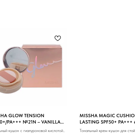
SHA GLOW TENSION
MISSHA MAGIC CUSHIO
0+/PA+++ №21N – VANILLA
LASTING SPF50+ PA+++ 
TRAL) (15gr)
MEDIUM BEIGE (15ml)
ьный кушон с гиалуроновой кислотой
Тональный крем-кушон для стой