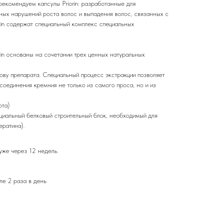
 рекомендуем капсулы Priorin: разработанные для
ных нарушений роста волос и выпадения волос, связанных с
rin содержат специальный комплекс специальных
rin основаны на сочетании трех ценных натуральных
ову препарата. Специальный процесс экстракции позволяет
соединения кремния не только из самого проса, но и из
ота)
циальный белковый строительный блок, необходимый для
ератина).
уже через 12 недель.
ле 2 раза в день