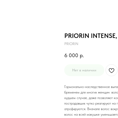
PRIORIN INTENSE,
PRIORIN
6 000
р.
Нет в наличии
Гормонально-наследственное выпа
бременем для многих женщин: волос
худшем случае, даже позволяют ко
пострадавших чутко реагируют на г
атрофируются. Вначале волос вокр
волос на всей макушке уменьшаетс