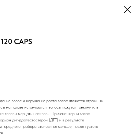
 120 CAPS
дение волос и нарушение роста волос являются огромным
ы на голове истончаются, волосы кажутся тонкими и, в
же головы мерцать насквозь. Причина: корни волос
ормон дигидротестостерон (ДГТ) и в результате
уг среднего пробора становится меньше, позже густота
я.