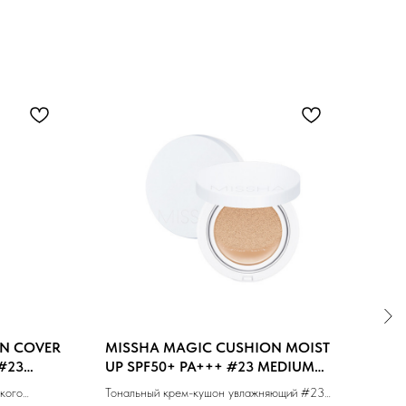
N COVER
MISSHA MAGIC CUSHION MOIST
MIS
#23
UP SPF50+ PA+++ #23 MEDIUM
#21 
BEIGE (15g)
кого
Тональный крем-кушон увлажняющий #23
Тонал