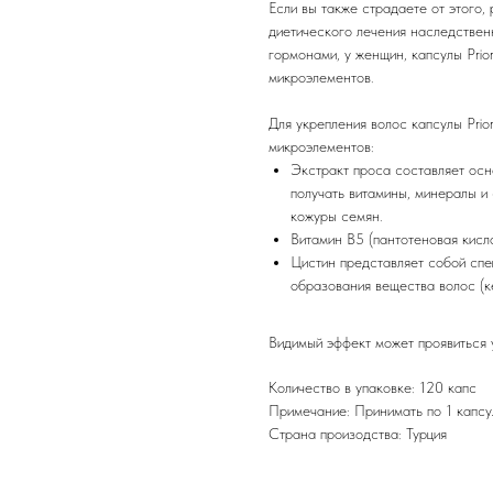
Если вы также страдаете от этого,
диетического лечения наследствен
гормонами, у женщин, капсулы Prio
микроэлементов.
Для укрепления волос капсулы Prio
микроэлементов:
Экстракт проса составляет осн
получать витамины, минералы и 
кожуры семян.
Витамин B5 (пантотеновая кисл
Цистин представляет собой спе
образования вещества волос (к
Видимый эффект может проявиться 
Количество в упаковке: 120 капс
Примечание: Принимать по 1 капсу
Страна произодства: Турция