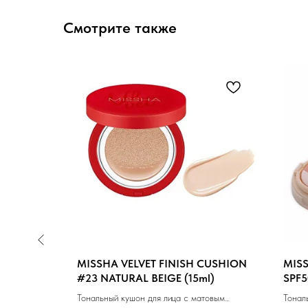
Смотрите также
N COVER
MISSHA VELVET FINISH CUSHION
MIS
#21 LIGHT
#23 NATURAL BEIGE (15ml)
SPF5
(NEU
кого
Тональный кушон для лица с матовым
Тонал