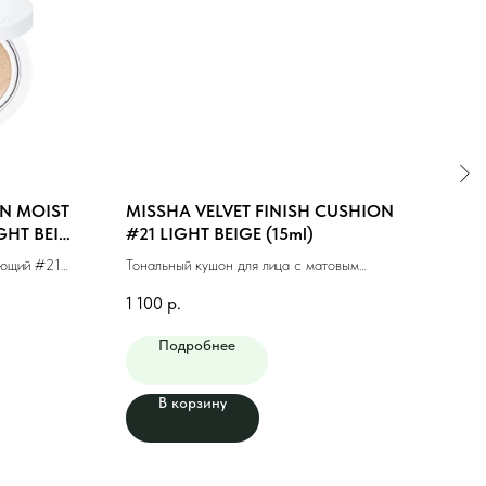
N MOIST
MISSHA VELVET FINISH CUSHION
MIS
GHT BEIGE
#21 LIGHT BEIGE (15ml)
LAS
MED
яющий #21
Тональный кушон для лица с матовым
Тонал
финишем #21 светлый бежевый
маки
1 100
р.
1 00
Подробнее
В корзину