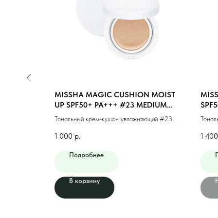
CUSHION
MISSHA MAGIC CUSHION MOIST
MIS
l)
UP SPF50+ PA+++ #23 MEDIUM
SPF5
BEIGE (15g)
(NEU
товым
Тональный крем-кушон увлажняющий #23
Тонал
(15мл)
натуральный беж (15г)
№21N 
1 000
р.
1 400
Подробнее
В корзину