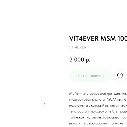
VIT4EVER MSM 1000
VIT4EVER
3 000
р.
Нет в наличии
MSM — это аббревиатура
метилс
гиалуроновая кислота, МСМ явля
коллагена
, который является
ва
тело состоит примерно из 0,2 про
такие как глутатион, борющиеся с
выполнять свою работу, что может 