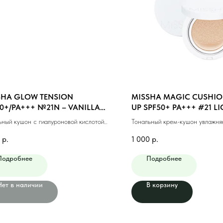
SHA GLOW TENSION
MISSHA MAGIC CUSHIO
0+/PA+++ №21N – VANILLA
UP SPF50+ PA+++ #21 LI
TRAL) (15gr)
(15g)
ьный кушон с гиалуроновой кислотой
Тональный крем-кушон увлажн
(15гр)
светлый бежевый (15г)
р.
1 000
р.
Подробнее
Подробнее
Нет в наличии
В корзину