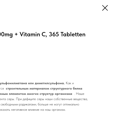
mg + Vitamin C, 365 Tabletten
ульфонилметана или диметилсульфона.
Как и
ется
строительным материалом структурного белка
жным элементом многих структур организма
. Наше
цента серы. При дефиците серы наши собственные вещества,
о свободными радикалами, больше не могут оптимально
оказать негативное влияние на наш организм.