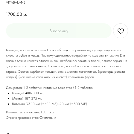
VITABALANS
1700,00
р.
В корзину
Кальций, магний и витамин D способствуют нормальному функционированию
скелета, зубов и мышц. Поэтому адекватное потребление кальция, витамина D и
магния важно на всех этапах жизни, особенно у пожилых людей, для поддержания
здорового состояния мышц. Кроме того, магний помогает снизить усталость и
стресс. Состав: карбонат кальция, оксид магния, наполнитель (кроскарцирелоза
натрия), (магниевые соли жирных кислот), холекальциферол.
Дозировка: 1-2 таблетки Активные вещества / 1-2 таблетки:
Кальций 400-800 мг,
Магний 187-375 мг,
Витамин D3 10 мкг (=400 МЕ) -20 мкг (=800 МЕ).
Количество в упаковке: 150 табл
Страна производства: Финляндия