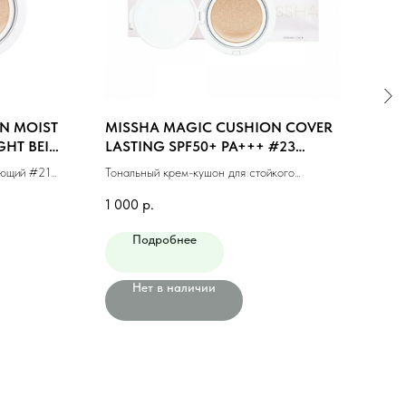
N MOIST
MISSHA MAGIC CUSHION COVER
MIS
GHT BEIGE
LASTING SPF50+ PA+++ #23
#21 
MEDIUM BEIGE (15ml)
яющий #21
Тональный крем-кушон для стойкого
Тонал
макияжа #23 натуральный беж (15мл)
фини
1 000
р.
1 10
Подробнее
Нет в наличии