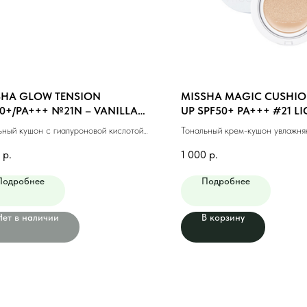
SHA GLOW TENSION
MISSHA MAGIC CUSHIO
0+/PA+++ №21N – VANILLA
UP SPF50+ PA+++ #21 LI
TRAL) (15gr)
(15g)
ьный кушон с гиалуроновой кислотой
Тональный крем-кушон увлажн
(15гр)
светлый бежевый (15г)
р.
1 000
р.
Подробнее
Подробнее
Нет в наличии
В корзину