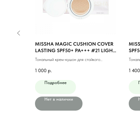
CUSHION
MISSHA MAGIC CUSHION COVER
MIS
l)
LASTING SPF50+ PA+++ #21 LIGHT
SPF5
BEIGE (15ml)
(NEU
товым
Тональный крем-кушон для стойкого
Тонал
(15мл)
макияжа #21 светлый беж (15мл)
№21N 
1 000
р.
1 400
Подробнее
Нет в наличии