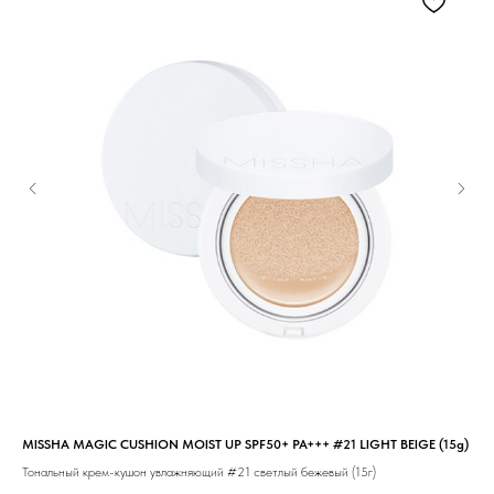
MISSHA MAGIC CUSHION MOIST UP SPF50+ PA+++ #21 LIGHT BEIGE (15g)
MIS
Тональный крем-кушон увлажняющий #21 светлый бежевый (15г)
Тон