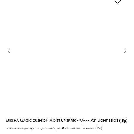
MISSHA MAGIC CUSHION MOIST UP SPF50+ PA+++ #21 LIGHT BEIGE (15g)
MIS
Тональный крем-кушон увлажняющий #21 светлый бежевый (15г)
Тон