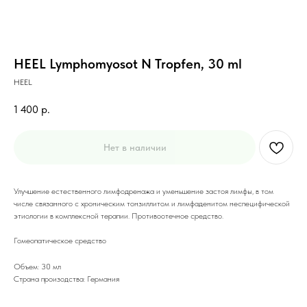
HEEL Lymphomyosot N Tropfen, 30 ml
HEEL
1 400
р.
Нет в наличии
Улучшение естественного лимфодренажа и уменьшение застоя лимфы, в том
числе связанного с хроническим тонзиллитом и лимфаденитом неспецифической
этиологии в комплексной терапии. Противоотечное средство.
Гомеопатическое средство
Объем: 30 мл
Страна произодства: Германия