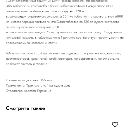
имеет естественный защитный щит и чрезвычайно приспосабливаемо.
365 таблеток гинкго билоба в банке. Таблетки Vit4ever Ginkgo Biloba 6000
отличаются высочайшим качеством и содержат 120 мг
высококонцентрированного экстракта 50:1 на таблетку, что соответствует 6000
мг чистого порошка листьев гинкго.Одна таблетка со 120 мг сухого экстракта
гинкго двулопастного содержит 28,8
мг флавоновые гликозиды и 7,2 мг терпеновых лактонов гинкголида. Содержание
гинголевой кислоты в таблетках ниже 1 ppm, что соответствует продукту, почти не
содержащему гинкголовой кислоты.
Таблетки гинкго на 100% веганские и не содержат стеарата магния, желатина,
ароматизаторов, красителей, стабилизаторов, консервантов и, конечно же, не
содержат лактозы и глютена
Количество в упаковке: 365 капс
Примечание: Принимать по 1 капсуле в день
Страна произодства: Германия
Смотрите также