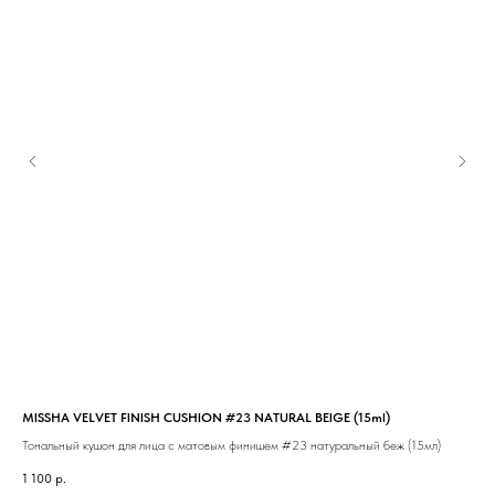
MISSHA VELVET FINISH CUSHION #23 NATURAL BEIGE (15ml)
MIS
BEI
Тональный кушон для лица с матовым финишем #23 натуральный беж (15мл)
Тон
1 100
р.