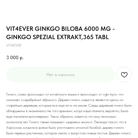
VIT4EVER GINKGO BILOBA 6000 MG -
GINKGO SPEZIAL EXTRAKT,365 TABL
VIT4EVER
3 000
р.
Нет в наличии
Гинкго, слово происходит от китайского языка и происходит от «gin-kyo», что
означает «серебряный абрикос». Дерево гинкго, кажется, является одним из
старейших деревьев, которые все еще есть на земле. Следы деревьев гинкго были
обнаружены в окаменелостях того времени, когда наша планета, вероятно, была
еще населена динозаврами. Таким образом, кажется, что ему несколько
миллионов лет. Гинкго также называют «деревом жизни». Легенда гласит, что в
Хиросиме, когда все живое было уничтожено атомной бомбой, дерево гинкго
было первым растением, которое ожило и выпустило новые листья. Дерево гинкго