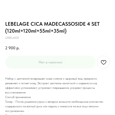
LEBELAGE CICA MADECASSOSIDE 4 SET
(120ml+120ml+55ml+35ml)
LEBELAGE
2 900
р.
Нет в наличии
Набор с центеллой возвращает коже сияние и здоровый вид, прекрасно
увлажняет и питает кожу. Экстракт центеллы азиатской и мадекасоссид
эффективно успокаивают, устраняют повреждения, ускоряют процессы
восстановления.
Способ применения:
Тонер - После умывания утром и вечером возьмите необходимое количество
содержимого на ватный диск или ладонь и нанесите на все лицо легкими
постукиванием.