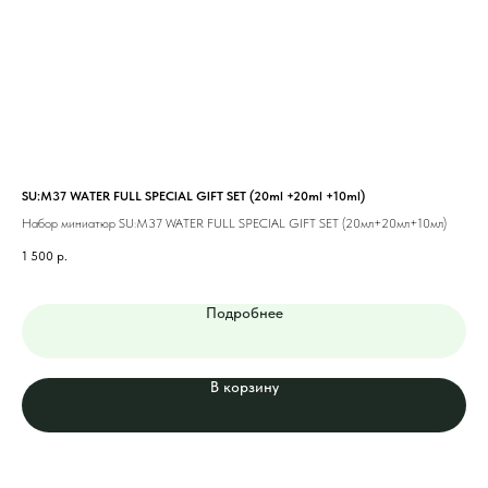
SU:M37 WATER FULL SPECIAL GIFT SET (20ml +20ml +10ml)
JM 
(13
Набор миниатюр SU:M37 WATER FULL SPECIAL GIFT SET (20мл+20мл+10мл)
Наб
1 500
р.
(13
2 2
Подробнее
В корзину