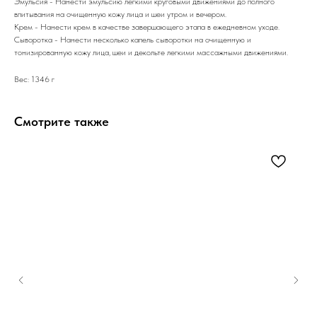
Эмульсия - Нанести эмульсию легкими круговыми движениями до полного
впитывания на очищенную кожу лица и шеи утром и вечером.
Крем - Нанести крем в качестве завершающего этапа в ежедневном уходе.
Сыворотка - Нанести несколько капель сыворотки на очищенную и
тонизированную кожу лица, шеи и декольте легкими массажными движениями.
Вес: 1346 г
Смотрите также