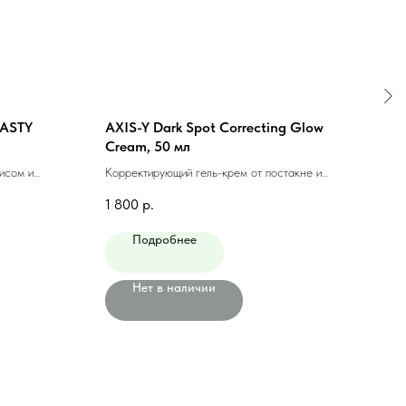
ASTY
AXIS-Y Dark Spot Correcting Glow
MAN
Cream, 50 мл
HEA
исом и
Корректирующий гель-крем от постакне и
Колла
пигментации, 50 мл
лифти
1 800
р.
3 00
Подробнее
Нет в наличии