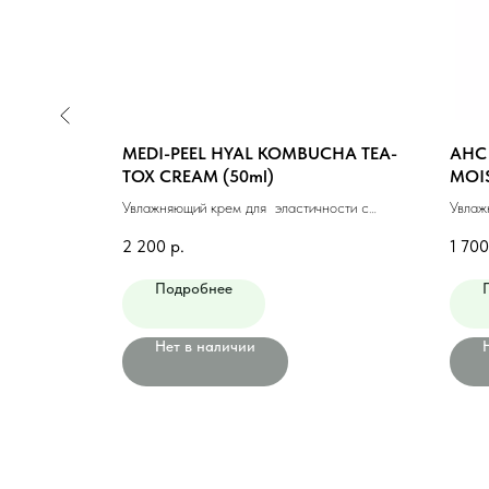
 BIOME
MEDI-PEEL HYAL KOMBUCHA TEA-
AHC
0ml)
TOX CREAM (50ml)
MOIS
нный крем с
Увлажняющий крем для эластичности с
Увлаж
комбучей и гиалуроновой кислотой, 50 мл
2 200
р.
1 700
Подробнее
Нет в наличии