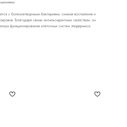
ушениями.
ется с болезнетворными бактериями, снимая воспаления и
окровов. Благодаря своим антиоксидантным свойствам, он
ализуя функционирование клеточных систем эпидермиса.