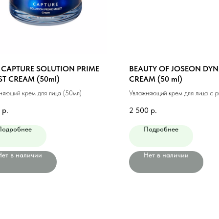
 CAPTURE SOLUTION PRIME
BEAUTY OF JOSEON DYN
T CREAM (50ml)
CREAM (50 ml)
няющий крем для лица (50мл)
Увлажняющий крем для лица с р
женьшенем (50 мл)
р.
2 500
р.
Подробнее
Подробнее
Нет в наличии
Нет в наличии