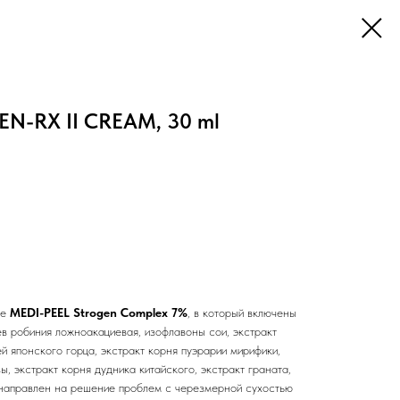
N-RX II CREAM, 30 ml
ве
MEDI-PEEL Strogen Complex 7%
, в который включены
ев робиния ложноакациевая, изофлавоны сои, экстракт
ей японского горца, экстракт корня пуэрарии мирифики,
ы, экстракт корня дудника китайского, экстракт граната,
) направлен на решение проблем с черезмерной сухостью