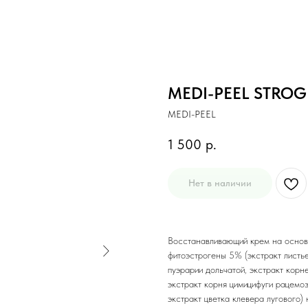
MEDI-PEEL STROGE
MEDI-PEEL
1 500
р.
Нет в наличии
Восстанавливающий крем на осно
фитоэстрогены 5% (экстракт листь
пуэрарии дольчатой, экстракт корн
экстракт корня цимицифуги рацемоз
экстракт цветка клевера лугового