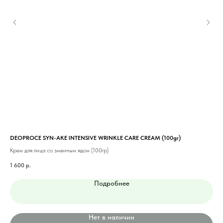
DEOPROCE SYN-AKE INTENSIVE WRINKLE CARE CREAM (100gr)
MED
Крем для лица со змеиным ядом (100гр)
Омо
1 600
р.
1 8
Подробнее
Нет в наличии