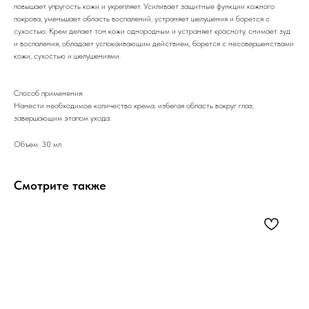
повышает упругость кожи и укрепляет. Усиливает защитные функции кожного
покрова, уменьшает область воспалений, устраняет шелушения и борется с
сухостью. Крем делает тон кожи однородным и устраняет красноту, снимает зуд
и воспаления, обладает успокаивающим действием, борется с несовершенствами
кожи, сухостью и шелушениями.
Способ применения:
Нанести необходимое количество крема, избегая область вокруг глаз,
завершающим этапом ухода.
Объем: 30 мл
Смотрите также