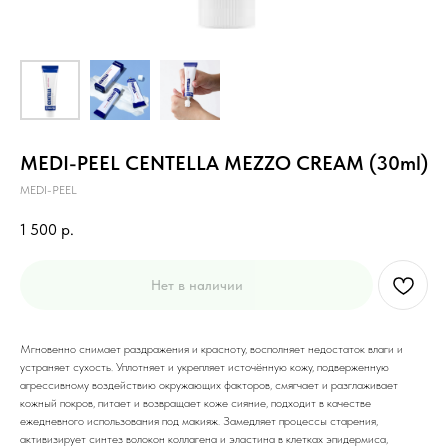
MEDI-PEEL CENTELLA MEZZO CREAM (30ml)
MEDI-PEEL
1 500
р.
Нет в наличии
Мгновенно снимает раздражения и красноту, восполняет недостаток влаги и
устраняет сухость. Уплотняет и укрепляет источённую кожу, подверженную
агрессивному воздействию окружающих факторов, смягчает и разглаживает
кожный покров, питает и возвращает коже сияние, подходит в качестве
ежедневного использования под макияж. Замедляет процессы старения,
активизирует синтез волокон коллагена и эластина в клетках эпидермиса,