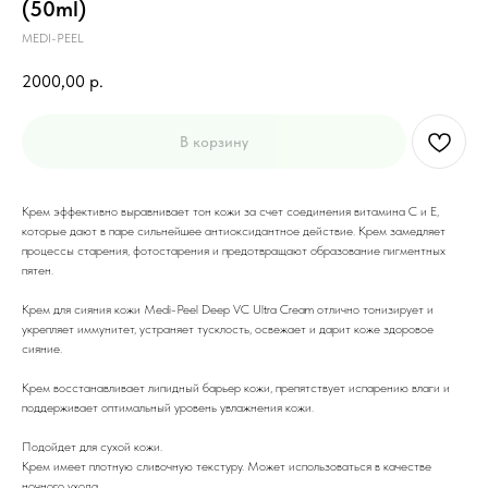
(50ml)
MEDI-PEEL
2000,00
р.
В корзину
Крем эффективно выравнивает тон кожи за счет соединения витамина С и Е,
которые дают в паре сильнейшее антиоксидантное действие. Крем замедляет
процессы старения, фотостарения и предотвращают образование пигментных
пятен.
Крем для сияния кожи Medi-Peel Deep VC Ultra Cream отлично тонизирует и
укрепляет иммунитет, устраняет тусклость, освежает и дарит коже здоровое
сияние.
Крем восстанавливает липидный барьер кожи, препятствует испарению влаги и
поддерживает оптимальный уровень увлажнения кожи.
Подойдет для сухой кожи.
Крем имеет плотную сливочную текстуру. Может использоваться в качестве
ночного ухода.