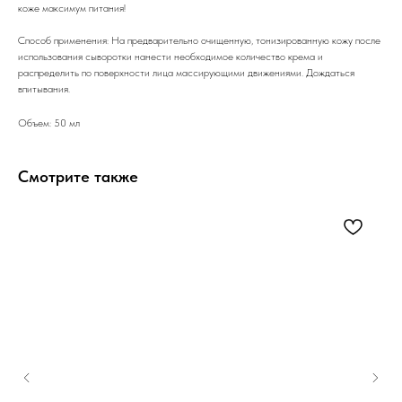
коже максимум питания!
Способ применения: На предварительно очищенную, тонизированную кожу после
использования сыворотки нанести необходимое количество крема и
распределить по поверхности лица массирующими движениями. Дождаться
впитывания.
Объем: 50 мл
Смотрите также