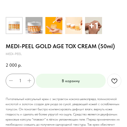
MEDI-PEEL GOLD AGE TOX CREAM (50ml)
MEDI-PEEL
2 000
р.
В корзину
Питательный капсульный крем с экстрактом кокона шелкопряда, полимолочной
кислотой и золотом создан для ухода за сухой, увядающей кожей с ослабленным
тонусом. Он помогает быстро компенсировать дефицит влаги, вернуть коже
гладкость и сделать её более упругой на ощупь. Средство является двухфазным:
кремовые капсулы "плавают" в лёгком увлажняющем геле. Перед применением их
необходимо смешать до получения однородной текстуры. Так крем обеспечит