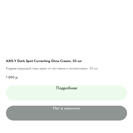
AXIS-Y Dark Spot Correcting Glow Cream, 50 мл
MED
Корректирующий гель-крем от постакне и пигментации, 50 мл
Кре
1 800
р.
2 5
Подробнее
Нет в наличии