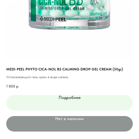
MEDI-PEEL PHYTO CICA-NOL B5 CALMING DROP GEL CREAM (50gr)
AXI
Успокаивающий гель-крем в виде капель
Кор
1 800
р.
1 8
Подробнее
Нет в наличии