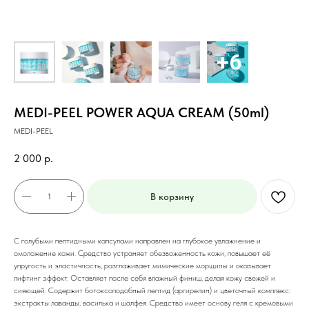
MEDI-PEEL POWER AQUA CREAM (50ml)
MEDI-PEEL
2 000
р.
В корзину
С голубыми пептидными капсулами направлен на глубокое увлажнение и
омоложение кожи. Средство устраняет обезвоженность кожи, повышает её
упругость и эластичность, разглаживает мимические морщины и оказывает
лифтинг эффект. Оставляет после себя влажный финиш, делая кожу свежей и
сияющей. Содержит ботоксоподобный пептид (аргирелин) и цветочный комплекс:
экстракты лаванды, василька и шалфея. Средство имеет основу геля с кремовыми