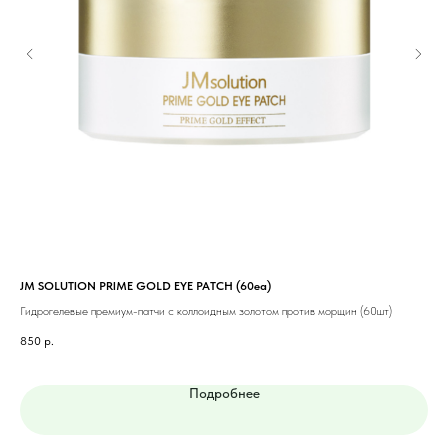
JM SOLUTION PRIME GOLD EYE PATCH (60ea)
JM 
ea)
Гидрогелевые премиум-патчи с коллоидным золотом против морщин (60шт)
Пат
850
р.
1 2
Подробнее