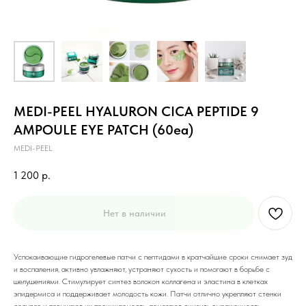
MEDI-PEEL HYALURON CICA PEPTIDE 9
AMPOULE EYE PATCH (60ea)
MEDI-PEEL
1 200
р.
Нет в наличии
Успокаивающие гидрогелевые патчи с пептидами в кратчайшие сроки снимает зуд
и воспаления, активно увлажняют, устраняют сухость и помогают в борьбе с
шелушениями. Стимулирует синтез волокон коллагена и эластина в клетках
эпидермиса и поддерживает молодость кожи. Патчи отлично укрепляют стенки
сосудов и повышают их проницаемость, помогают снизить выраженность