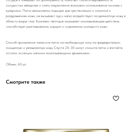
сосудистых звёздочек и снять покраснения, возможно использование на коже с
куперозом. Патчи великолепно подходят для чувствительно и склонной к
раздражениям кожи, не вызывают зуд и мягко воздействуют на деликатную кожу в
области вокруг глаз. Комплекс пептидов оказывает омолаживающее действие,
способствует разглаживанию морщин и сохранению молодости кожи.
Способ применения: нанесите патчи на необходимую зону на предварительно
очищенную и увлажненную кожу. Спустя 20-30 минут снимите патчи и впитайте
остатки эссенции мягкими похлопывающими движениями.
Объем: 60 шт.
Смотрите также