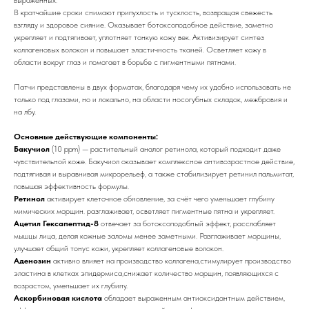
В кратчайшие сроки снимают припухлость и тусклость, возвращая свежесть
взгляду и здоровое сияние. Оказывает ботоксоподобное действие, заметно
укрепляет и подтягивает, уплотняет тонкую кожу век. Активизирует синтез
коллагеновых волокон и повышает эластичность тканей. Осветляет кожу в
области вокруг глаз и помогает в борьбе с пигментными пятнами.
Патчи представлены в двух форматах, благодаря чему их удобно использовать не
только под глазами, но и локально, на области носогубных складок, межбровия и
на лбу.
Основные действующие компоненты:
Бакучиол
(10 ppm) — растительный аналог ретинола, который подходит даже
чувствительной коже. Бакучиол оказывает комплексное антивозрастное действие,
подтягивая и выравнивая микрорельеф, а также стабилизирует ретинил пальмитат,
повышая эффективность формулы.
Ретинол
активирует клеточное обновление, за счёт чего уменьшает глубину
мимических морщин. разглаживает, осветляет пигментные пятна и укрепляет.
Ацетил Гексапептид-8
отвечает за ботоксоподобный эффект, расслабляет
мышцы лица, делая кожные заломы менее заметными. Разглаживает морщины,
улучшает общий тонус кожи, укрепляет коллагеновые волокон.
Аденозин
активно влияет на производство коллагена,стимулирует производство
эластина в клетках эпидермиса,снижает количество морщин, появляющихся с
возрастом, уменьшает их глубину.
Аскорбиновая кислота
обладает выраженным антиоксидантным действием,