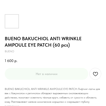
BUENO BAKUCHIOL ANTI WRINKLE
AMPOULE EYE PATCH (60 pcs)
BUENO
1 600
р.
Нет в наличии
BUENO BAKUCHIOL ANTI WRINKLE AMPOULE EYE PATCH Лифтинг-патчи для
век с бакучиолом и ретинолом обладают выраженным омолаживающим
действием, помогают осветлить тёмные круги, избавить от сухости и обновить
кожу. Разглаживают мелкие мимические морщинки и сокращают глубину
выраженных.