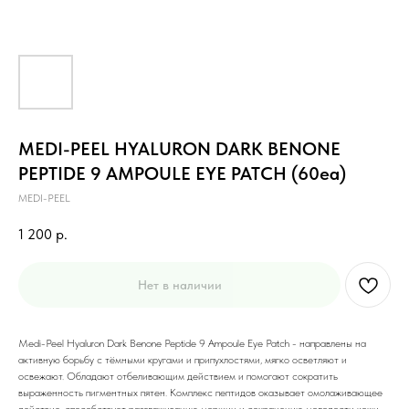
MEDI-PEEL HYALURON DARK BENONE
PEPTIDE 9 AMPOULE EYE PATCH (60ea)
MEDI-PEEL
1 200
р.
Нет в наличии
Medi-Peel Hyaluron Dark Benone Peptide 9 Ampoule Eye Patch - направлены на
активную борьбу с тёмными кругами и припухлостями, мягко осветляют и
освежают. Обладают отбеливающим действием и помогают сократить
выраженность пигментных пятен. Комплекс пептидов оказывает омолаживающее
действие, способствует разглаживанию морщин и сохранению молодости кожи.