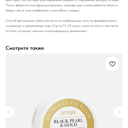
Патчи являются многофункциональными, подходят для использования в области
вокруг глаз, в зоне межбровия и носогубных складок.
Способ применения: нанесите патчи на необходимую зону на предварительно
очищенную и увлажненную кожу. Спустя 15-20 минут снимите патчи и впитайте
остатки эссенции мягкими похлопывающими движениями.
Смотрите также