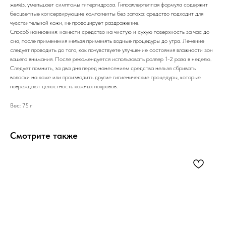
желёз, уменьшает симптомы гипергидроза. Гипоаллергенная формула содержит
бесцветные консервирующие компоненты без запаха: средство подходит для
чувствительной кожи, не провоцирует раздражение.
Способ нанесения: нанести средство на чистую и сухую поверхность за час до
сна, после применения нельзя применять водные процедуры до утра. Лечение
следует проводить до того, как почувствуете улучшение состояния влажности зон
вашего внимания. После рекомендуется использовать роллер 1-2 раза в неделю.
Следует помнить, за два дня перед нанесением средства нельзя сбривать
волоски на коже или производить другие гигиенические процедуры, которые
повреждают целостность кожных покровов.
Вес: 75 г
Смотрите также