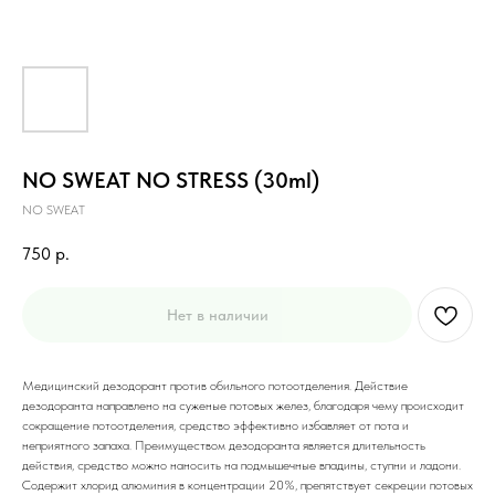
NO SWEAT NO STRESS (30ml)
NO SWEAT
750
р.
Нет в наличии
Медицинский дезодорант против обильного потоотделения. Действие
дезодоранта направлено на суженые потовых желез, благодаря чему происходит
сокращение потоотделения, средство эффективно избавляет от пота и
неприятного запаха. Преимуществом дезодоранта является длительность
действия, средство можно наносить на подмышечные впадины, ступни и ладони.
Содержит хлорид алюминия в концентрации 20%, препятствует секреции потовых