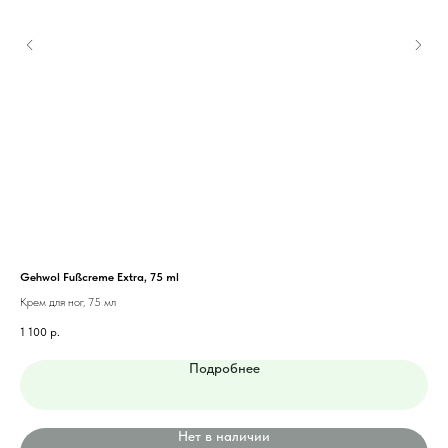
Gehwol Fußcreme Extra, 75 ml
DE
Крем для ног, 75 мл
Кре
1 100
р.
30
Подробнее
Нет в наличии