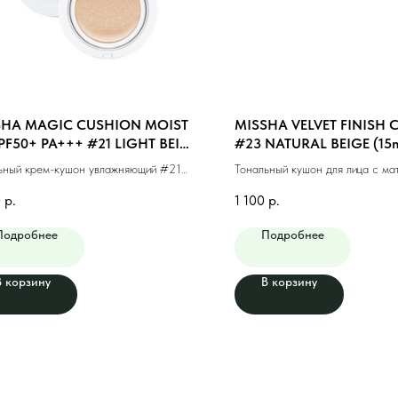
SHA MAGIC CUSHION MOIST
MISSHA VELVET FINISH
PF50+ PA+++ #21 LIGHT BEIGE
#23 NATURAL BEIGE (15m
ьный крем-кушон увлажняющий #21
Тональный кушон для лица с ма
ый бежевый (15г)
финишем #23 натуральный беж 
0
р.
1 100
р.
Подробнее
Подробнее
В корзину
В корзину