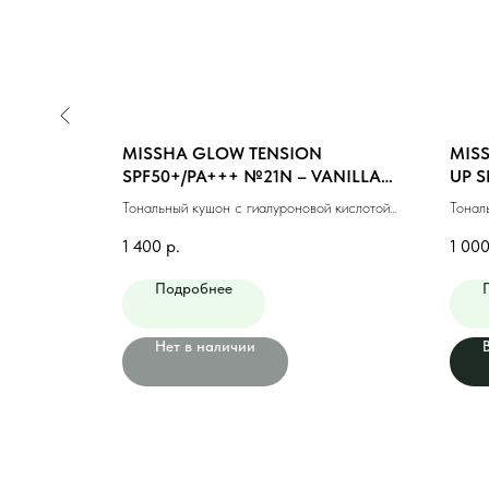
N MOIST
MISSHA GLOW TENSION
MIS
EDIUM
SPF50+/PA+++ №21N – VANILLA
UP S
(NEUTRAL) (15gr)
(15g)
яющий #23
Тональный кушон с гиалуроновой кислотой
Тонал
№21N (15гр)
светл
1 400
р.
1 00
Подробнее
Нет в наличии