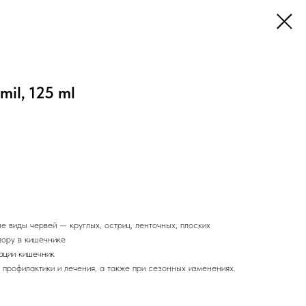
il, 125 ml
 виды червей — круглых, остриц, ленточных, плоских
ору в кишечнике
ации кишечник
профилактики и лечения, а также при сезонных изменениях.