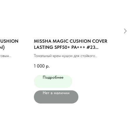
 CUSHION
MISSHA MAGIC CUSHION COVER
MIS
l)
LASTING SPF50+ PA+++ #23
#21 
MEDIUM BEIGE (15ml)
товым
Тональный крем-кушон для стойкого
Тонал
(15мл)
макияжа #23 натуральный беж (15мл)
фини
1 000
р.
1 10
Подробнее
Нет в наличии