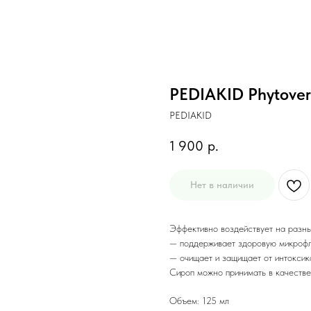
PEDIAKID Phytoverm
PEDIAKID
1 900
р.
Нет в наличии
Эффективно воздействует на разные
— поддерживает здоровую микрофл
— очищает и защищает от интоксик
Сироп можно принимать в качестве 
Объем: 125 мл