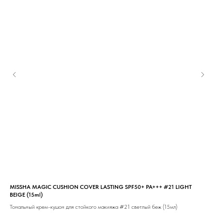
MISSHA MAGIC CUSHION COVER LASTING SPF50+ PA+++ #21 LIGHT
MI
BEIGE (15ml)
BEI
Тональный крем-кушон для стойкого макияжа #21 светлый беж (15мл)
Тон