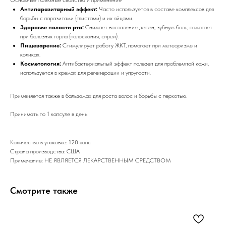
Антипаразитарный эффект:
Часто используется в составе комплексов для
борьбы с паразитами (глистами) и их яйцами.
Здоровье полости рта:
Снимает воспаление десен, зубную боль, помогает
при болезнях горла (полоскания, спреи).
Пищеварение:
Стимулирует работу ЖКТ, помогает при метеоризме и
коликах.
Косметология:
Антибактериальный эффект полезен для проблемной кожи,
используется в кремах для регенерации и упругости.
Применяется также в бальзамах для роста волос и борьбы с перхотью.
Принимать по 1 капсуле в день
Количество в упаковке: 120 капс
Страна производства: США
Примечание: НЕ ЯВЛЯЕТСЯ ЛЕКАРСТВЕННЫМ СРЕДСТВОМ
Смотрите также