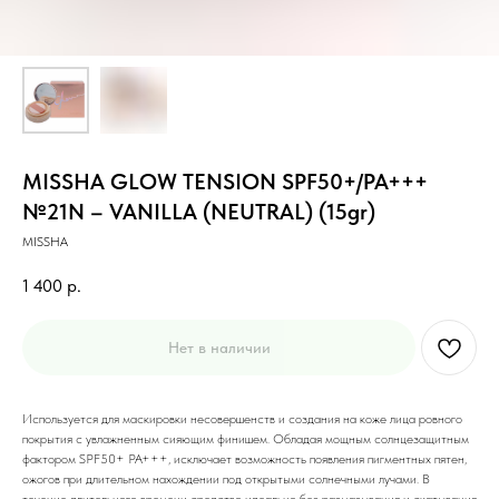
MISSHA GLOW TENSION SPF50+/PA+++
№21N – VANILLA (NEUTRAL) (15gr)
MISSHA
1 400
р.
Нет в наличии
Используется для маскировки несовершенств и создания на коже лица ровного
покрытия с увлажненным сияющим финишем. Обладая мощным солнцезащитным
фактором SPF50+ PA+++, исключает возможность появления пигментных пятен,
ожогов при длительном нахождении под открытыми солнечными лучами. В
течение длительного времени средство идеально без размазывания и скатывания