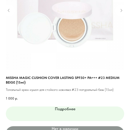
MISSHA MAGIC CUSHION COVER LASTING SPF50+ PA+++ #23 MEDIUM
MIS
BEIGE (15ml)
Тон
Тональный крем-кушон для стойкого макияжа #23 натуральный беж (15мл)
1 1
1 000
р.
Подробнее
Нет в наличии