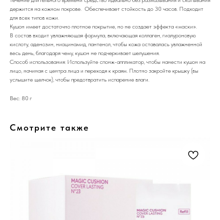
держится на кожном покрове. Обеспечивает стойкость до 30 часов. Подходит
для всех типов кожи.
Кушон имеет достаточно плотное покрытие, но не создает эффекта «маски».
В состав входит увлажняющая формула, включающая коллаген, гиалуроновую
кислоту, аденозин, ниацинамид, пантенол, чтобы кожа оставалась увлажненной
весь день, благодаря чему, кушон не подчеркивает шелушения.
Способ использования: Используйте спонж-аппликатор, чтобы нанести кушон на
лицо, начиная с центра лица и переходя к краям. Плотно закройте крышку (вы
услышите щелчок), чтобы предотвратить испарение влаги.
Вес: 80 г
Смотрите также