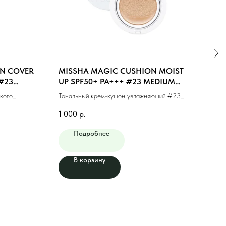
N COVER
MISSHA MAGIC CUSHION MOIST
MIS
#23
UP SPF50+ PA+++ #23 MEDIUM
#21 
BEIGE (15g)
кого
Тональный крем-кушон увлажняющий #23
Тонал
(15мл)
натуральный беж (15г)
фини
1 000
р.
1 10
Подробнее
В корзину