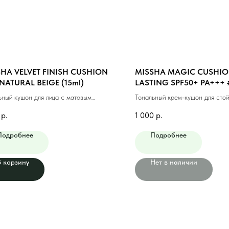
HA VELVET FINISH CUSHION
MISSHA MAGIC CUSHIO
NATURAL BEIGE (15ml)
LASTING SPF50+ PA+++ 
MEDIUM BEIGE (15ml)
ьный кушон для лица с матовым
Тональный крем-кушон для стой
ем #23 натуральный беж (15мл)
макияжа #23 натуральный беж 
р.
1 000
р.
Подробнее
Подробнее
В корзину
Нет в наличии