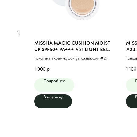
N COVER
MISSHA MAGIC CUSHION MOIST
MISS
#21 LIGHT
UP SPF50+ PA+++ #21 LIGHT BEIGE
#23 
(15g)
кого
Тональный крем-кушон увлажняющий #21
Тонал
)
светлый бежевый (15г)
финиш
1 000
р.
1 100
Подробнее
В корзину