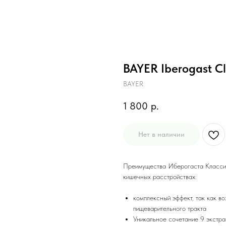
BAYER Iberogast Cl
BAYER
1 800
р.
Нет в наличии
Преимущества Иберогаста Классик
кишечных расстройствах:
комплексный эффект, так как в
пищеварительного тракта
Уникальное сочетание 9 экстр