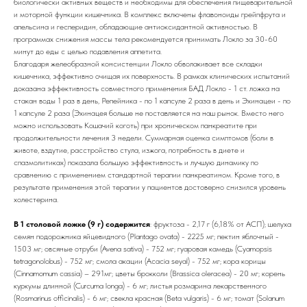
биологически активных веществ и необходимы для обеспечения пищеварительной
и моторной функции кишечника. В комплекс включены флавоноиды грейпфрута и
апельсина и гесперидин, обладающие антиоксидантной активностью. В
программах снижения массы тела рекомендуется принимать Локло за 30-60
минут до еды с целью подавления аппетита.
Благодаря желеобразной консистенции Локло обволакивает все складки
кишечника, эффективно очищая их поверхность. В рамках клинических испытаний
доказана эффективность совместного применения БАД Локло - 1 ст. ложка на
стакан воды 1 раз в день, Репейника - по 1 капсуле 2 раза в день и Эхинацеи - по
1 капсуле 2 раза (Эхинацея больше не поставляется на наш рынок. Вместо него
можно использовать Кошачий коготь) при хроническом панкреатите при
продолжительности лечения 3 недели. Суммарная оценка симптомов (боли в
животе, вздутие, расстройство стула, изжога, потребность в диете и
спазмолитиках) показала большую эффективность и лучшую динамику по
сравнению с применением стандартной терапии панкреатином. Кроме того, в
результате применения этой терапии у пациентов достоверно снизился уровень
холестерина.
В 1 столовой ложке (9 г) содержится
: фруктоза - 2,17 г (6,18% от АСП); шелуха
семян подорожника яйцевидного (Plantago ovata) - 2225 мг; пектин яблочный -
1503 мг; овсяные отруби (Avena sativa) - 752 мг; гуаровая камедь (Cyamopsis
tetragonolobus) - 752 мг; смола акации (Acacia seyal) - 752 мг; кора корицы
(Cinnamomum cassia) – 291мг; цветы брокколи (Brassica oleracea) - 20 мг; корень
куркумы длинной (Curcuma longa) - 6 мг; листья розмарина лекарственного
(Rosmarinus officinalis) - 6 мг; свекла красная (Beta vulgaris) - 6 мг; томат (Solanum