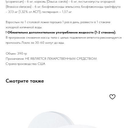
lycopersicum) - 6 мг; морковь (Daucus carota) - 6 мг; листья капусты огородной
(Brassica oleracea) - 6 мг; биофлавоноиды апельсина, биофлавоноиды грейпфрута
- 3,13 мг (1,32% от АСП); гесперидин – 1,57 мг
Взрослым по 1 столовой ложке порошка 1 раз в день, развести в 1 стакане
холодной кипяченой воды.
! Обязательно дополнительное употребление жидкости (1-2 стакана).
В программах снижения массы тела с целью подавления аппетита рекомендуется
принимать Локло за 30-60 минут до еды.
Объем: 390 гр
Примечание: НЕ ЯВЛЯЕТСЯ ЛЕКАРСТВЕННЫМ СРЕДСТВОМ
Страна производства: США
Смотрите также