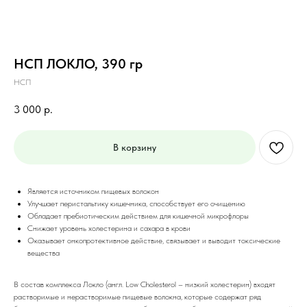
НСП ЛОКЛО, 390 гр
НСП
3 000
р.
В корзину
Является источником пищевых волокон
Улучшает перистальтику кишечника, способствует его очищению
Обладает пребиотическим действием для кишечной микрофлоры
Снижает уровень холестерина и сахара в крови
Оказывает онкопротективное действие, связывает и выводит токсические
вещества
В состав комплекса Локло (англ. Low Cholesterol – низкий холестерин) входят
растворимые и нерастворимые пищевые волокна, которые содержат ряд