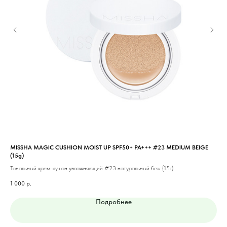
MISSHA MAGIC CUSHION MOIST UP SPF50+ PA+++ #23 MEDIUM BEIGE
MIS
(15g)
Тон
Тональный крем-кушон увлажняющий #23 натуральный беж (15г)
1 1
1 000
р.
Подробнее