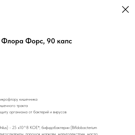
Флора Форс, 90 капс
икрофлору кишечника
ишечного тракта
иту организма от бактерий и вирусов
philus) - 25 x10^8 КОЕ*; бифидобактерии (Bifidobacterium
лигосахариды, порошок моркови, мальтодекстрин, масло