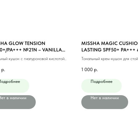
SHA GLOW TENSION
MISSHA MAGIC CUSHIO
0+/PA+++ №21N – VANILLA
LASTING SPF50+ PA+++ 
TRAL) (15gr)
BEIGE (15ml)
ьный кушон с гиалуроновой кислотой
Тональный крем-кушон для стой
(15гр)
макияжа #21 светлый беж (15м
р.
1 000
р.
Подробнее
Подробнее
Нет в наличии
Нет в наличии