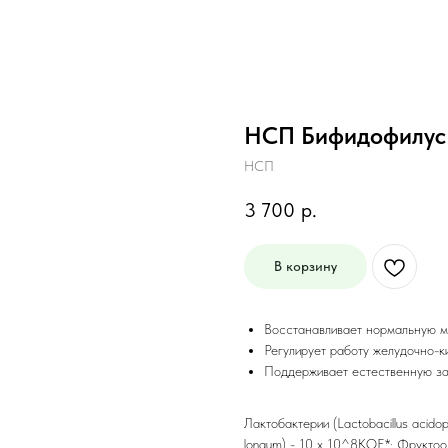
НСП Бифидофилус 
НСП
3 700
р.
В корзину
Восстанавливает нормальную м
Регулирует работу желудочно-к
Поддерживает естественную защ
Лактобактерии (Lactobacillus acido
longum) - 10 x 10^8КОЕ*; Фруктоо