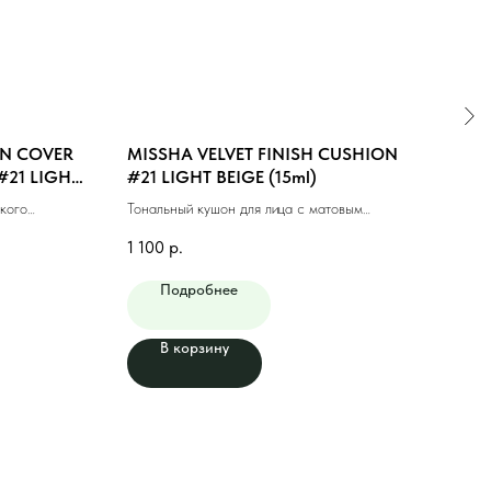
N COVER
MISSHA VELVET FINISH CUSHION
MIS
#21 LIGHT
#21 LIGHT BEIGE (15ml)
UP 
BEIG
кого
Тональный кушон для лица с матовым
Тона
л)
финишем #21 светлый бежевый
натур
1 100
р.
1 00
Подробнее
В корзину