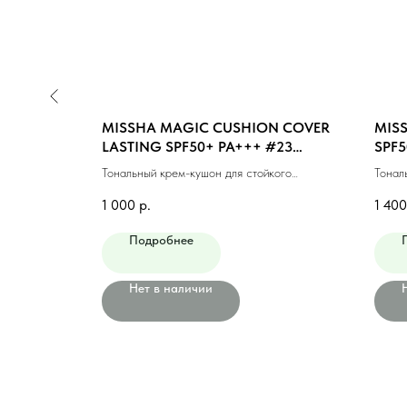
CUSHION
MISSHA MAGIC CUSHION COVER
MIS
l)
LASTING SPF50+ PA+++ #23
SPF5
MEDIUM BEIGE (15ml)
(NEU
товым
Тональный крем-кушон для стойкого
Тонал
(15мл)
макияжа #23 натуральный беж (15мл)
№21N 
1 000
р.
1 400
Подробнее
Нет в наличии