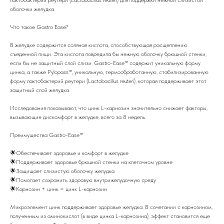
оболочки желудка.
Что такое Gastro Ease?
В желудке содержится соляная кислота, способствующая расщеплению
съеденной пищи. Эта кислота повредила бы нежную оболочку брюшной стенки,
если бы не защитный слой слизи. Gastro-Ease™ содержит уникальную форму
цинка, а также Pylopass™, уникальную, термообработанную, стабилизированную
форму лактобактерий реутери (Lactobacillus reuteri), которая поддерживает этот
защитный слой желудка.
Исследования показывают, что цинк L-карнозин значительно снижает факторы,
вызывающие дискомфорт в желудке, всего за 8 недель.
Преимущества Gastro-Ease™
🌟Обеспечивает здоровье и комфорт в желудке
🌟Поддерживает здоровье брюшной стенки на клеточном уровне
🌟Защищает слизистую оболочку желудка
🌟Помогает сохранить здоровую внутрижелудочную среду
🌟Карнозин + цинк = цинк L-карнозин
Микроэлемент цинк поддерживает здоровье желудка. В сочетании с карнозином,
полученным из аминокислот (в виде цинка L-карнозина), эффект становится еще