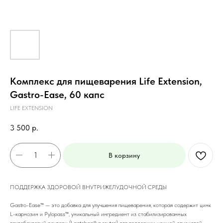
Комплекс для пищеварения Life Extension,
Gastro-Ease, 60 капс
LIFE EXTENSION
3 500
р.
В корзину
ПОДДЕРЖКА ЗДОРОВОЙ ВНУТРИЖЕЛУДОЧНОЙ СРЕДЫ
Gastro-Ease™ — это добавка для улучшения пищеварения, которая содержит цинк
L-карнозин и Pylopass™, уникальный ингредиент из стабилизированных
лактобактерий реутери (Lactobacillus reuteri) для поддержки нежной слизистой