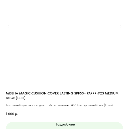
MISSHA MAGIC CUSHION COVER LASTING SPF50+ PA+++ #23 MEDIUM
MIS
BEIGE (15ml)
Тон
Тональный крем-кушон для стойкого макияжа #23 натуральный беж (15мл)
1 1
1 000
р.
Подробнее