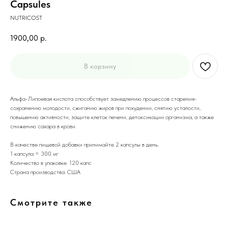
Capsules
NUTRICOST
1900,00
р.
В корзину
Альфа-Липоевая кислота способствует замедлению процессов старения-
сохранению молодости, сжиганию жиров при похудении, снятию усталости,
повышению активности, защите клеток печени, детоксикации организма, а также
снижению сахара в крови.
В качестве пищевой добавки принимайте 2 капсулы в день.
1 капсула = 300 мг
Количество в упаковке: 120 капс
Страна производства: США
Смотрите также