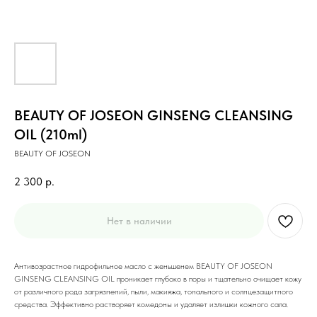
BEAUTY OF JOSEON GINSENG CLEANSING
OIL (210ml)
BEAUTY OF JOSEON
2 300
р.
Нет в наличии
Антивозрастное гидрофильное масло с женьшенем BEAUTY OF JOSEON
GINSENG CLEANSING OIL проникает глубоко в поры и тщательно очищает кожу
от различного рода загрязнений, пыли, макияжа, тонального и солнцезащитного
средства. Эффективно растворяет комедоны и удаляет излишки кожного сала.