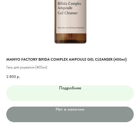
MANYO FACTORY BIFIDA COMPLEX AMPOULE GEL CLEANSER (400ml)
DEO
Гель для умывания (400мл)
Миц
2 800
р.
700
Подробнее
Нет в наличии