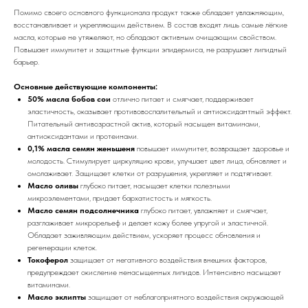
Помимо своего основного функционала продукт также обладает увлажняющим,
восстанавливает и укрепляющим действием. В состав входят лишь самые лёгкие
масла, которые не утяжеляют, но обладают активным очищающим свойством.
Повышает иммунитет и защитные функции эпидермиса, не разрушает липидный
барьер.
Основные действующие компоненты:
50% масла бобов сои
отлично питает и смягчает, поддерживает
эластичность, оказывает противовоспалительный и антиоксидантный эффект.
Питательный антивозрастной актив, который насыщен витаминами,
антиоксидантами и протеинами.
0,1% масла семян женьшеня
повышает иммунитет, возвращает здоровье и
молодость. Стимулирует циркуляцию крови, улучшает цвет лица, обновляет и
омолаживает. Защищает клетки от разрушения, укрепляет и подтягивает.
Масло оливы
глубоко питает, насыщает клетки полезными
микроэлементами, придает бархатистость и мягкость.
Масло семян подсолнечника
глубоко питает, увлажняет и смягчает,
разглаживает микрорельеф и делает кожу более упругой и эластичной.
Обладает заживляющим действием, ускоряет процесс обновления и
регенерации клеток.
Токоферол
защищает от негативного воздействия внешних факторов,
предупреждает окисление ненасыщенных липидов. Интенсивно насыщает
витаминами.
Масло эклипты
защищает от неблагоприятного воздействия окружающей