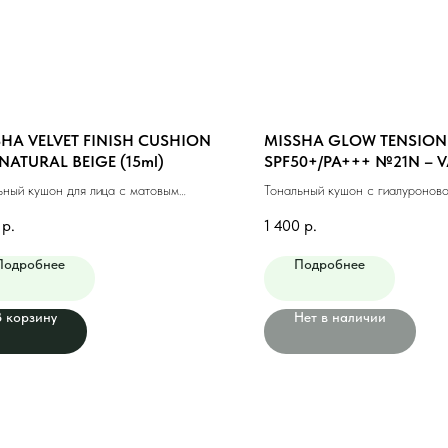
HA VELVET FINISH CUSHION
MISSHA GLOW TENSION
NATURAL BEIGE (15ml)
SPF50+/PA+++ №21N – 
(NEUTRAL) (15gr)
ьный кушон для лица с матовым
Тональный кушон с гиалуроново
ем #23 натуральный беж (15мл)
№21N (15гр)
р.
1 400
р.
Подробнее
Подробнее
В корзину
Нет в наличии