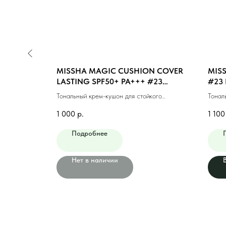
N MOIST
MISSHA MAGIC CUSHION COVER
MISS
EDIUM
LASTING SPF50+ PA+++ #23
#23 
MEDIUM BEIGE (15ml)
яющий #23
Тональный крем-кушон для стойкого
Тонал
макияжа #23 натуральный беж (15мл)
финиш
1 000
р.
1 100
Подробнее
Нет в наличии