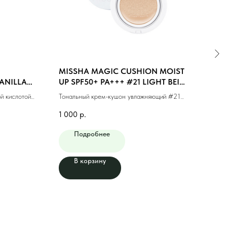
MISSHA MAGIC CUSHION MOIST
MIS
VANILLA
UP SPF50+ PA+++ #21 LIGHT BEIGE
#21 
(15g)
й кислотой
Тональный крем-кушон увлажняющий #21
Тонал
светлый бежевый (15г)
фини
1 000
р.
1 10
Подробнее
В корзину