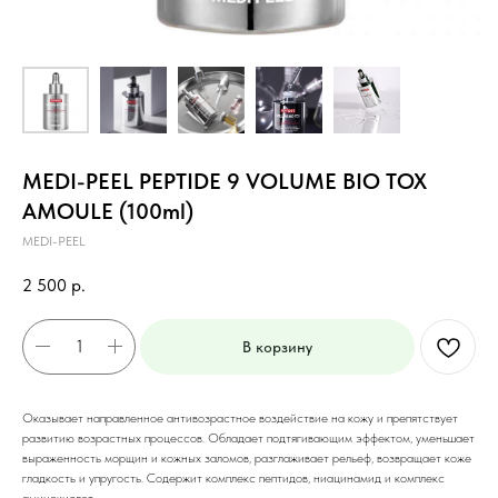
MEDI-PEEL PEPTIDE 9 VOLUME BIO TOX
AMOULE (100ml)
MEDI-PEEL
2 500
р.
В корзину
Оказывает направленное антивозрастное воздействие на кожу и препятствует
развитию возрастных процессов. Обладает подтягивающим эффектом, уменьшает
выраженность морщин и кожных заломов, разглаживает рельеф, возвращает коже
гладкость и упругость. Содержит комплекс пептидов, ниацинамид и комплекс
аминокислот.