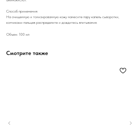
Способ применения:
На очищенную и тонизированную кожу нанесите пару капель сыворотки,
кончиками пальцев распределите и дождитесь впитывания.
Объем: 100 мл
Смотрите также