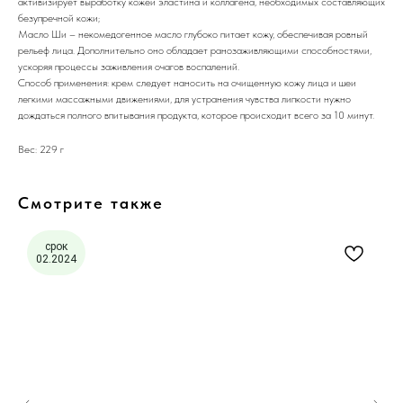
активизирует выработку кожей эластина и коллагена, необходимых составляющих
безупречной кожи;
Масло Ши – некомедогенное масло глубоко питает кожу, обеспечивая ровный
рельеф лица. Дополнительно оно обладает ранозаживляющими способностями,
ускоряя процессы заживления очагов воспалений.
Способ применения: крем следует наносить на очищенную кожу лица и шеи
легкими массажными движениями, для устранения чувства липкости нужно
дождаться полного впитывания продукта, которое происходит всего за 10 минут.
Вес: 229 г
Смотрите также
срок
02.2024