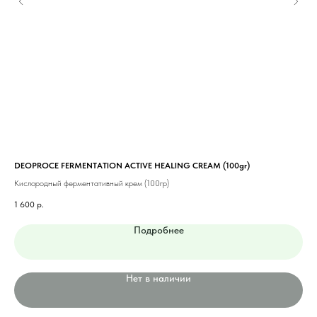
DEOPROCE FERMENTATION ACTIVE HEALING CREAM (100gr)
AXI
Кислородный ферментативный крем (100гр)
Дво
1 600
р.
2 2
Подробнее
Нет в наличии