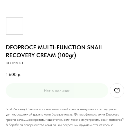
DEOPROCE MULTI-FUNCTION SNAIL
RECOVERY CREAM (100gr)
DEOPROCE
1 600
р.
Нет в наличии
Snail Recovery Cream – восстанавливающий крем премиум-класса с муцином
улитки, созданный дарить коже безупречность. Философия компании Deoprose
проста: зачем маскировать недостатки, если можно их устранить раз и навсегда?
В борьбе за совершенство кожи вашим секретным оружием станет крем с
улиточной слизью, которая отлично зарекомендовала себя как