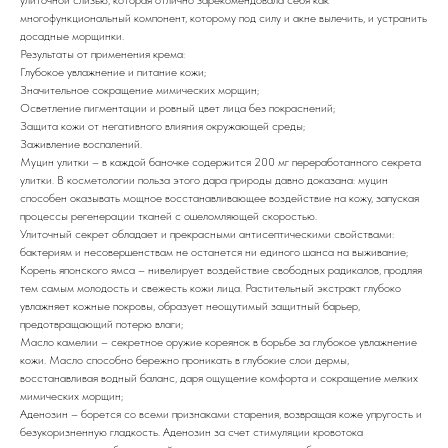
многофункциональный компонент, которому под силу и акне вылечить, и устранить
досадные морщинки.
Результаты от применения крема:
Глубокое увлажнение и питание кожи;
Значительное сокращение мимических морщин;
Осветление пигментации и ровный цвет лица без покраснений;
Защита кожи от негативного влияния окружающей среды;
Заживление воспалений.
Муцин улитки – в каждой баночке содержится 200 мг переработанного секрета
улитки. В косметологии польза этого дара природы давно доказана: муцин
способен оказывать мощное восстанавливающее воздействие на кожу, запуская
процессы регенерации тканей с ошеломляющей скоростью.
Улиточный секрет обладает и прекрасными антисептическими свойствами:
бактериям и несовершенствам не останется ни единого шанса на выживание;
Корень японского ямса – нивелирует воздействие свободных радикалов, продляя
тем самым молодость и свежесть кожи лица. Растительный экстракт глубоко
увлажняет кожные покровы, образует неощутимый защитный барьер,
предотвращающий потерю влаги;
Масло камелии – секретное оружие кореянок в борьбе за глубокое увлажнение
кожи. Масло способно бережно проникать в глубокие слои дермы,
восстанавливая водный баланс, даря ощущение комфорта и сокращение мелких
мимических морщин;
Аденозин – борется со всеми признаками старения, возвращая коже упругость и
безукоризненную гладкость. Аденозин за счет стимуляции кровотока